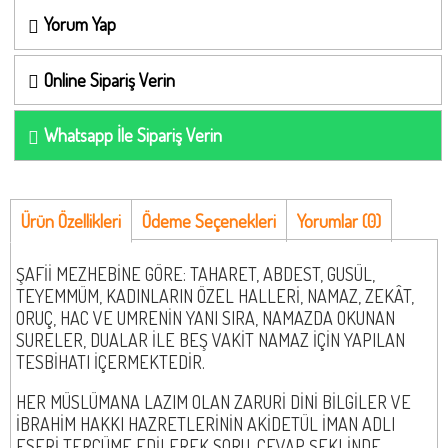
Yorum Yap
Online Sipariş Verin
Whatsapp İle Sipariş Verin
Ürün Özellikleri
Ödeme Seçenekleri
Yorumlar (0)
ŞAFİİ MEZHEBİNE GÖRE: TAHARET, ABDEST, GUSÜL,
TEYEMMÜM, KADINLARIN ÖZEL HALLERİ, NAMAZ, ZEKÂT,
ORUÇ, HAC VE UMRENİN YANI SIRA, NAMAZDA OKUNAN
SURELER, DUALAR İLE BEŞ VAKİT NAMAZ İÇİN YAPILAN
TESBİHATI İÇERMEKTEDİR.
HER MÜSLÜMANA LAZIM OLAN ZARURİ DİNİ BİLGİLER VE
İBRAHİM HAKKI HAZRETLERİNİN AKİDETÜL İMAN ADLI
ESERİ TERCÜME EDİLEREK SORU-CEVAP ŞEKLİNDE